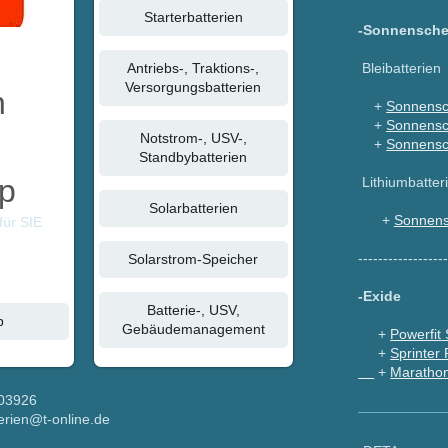
Starterbatterien
-Sonnensche
Antriebs-, Traktions-,
Bleibatterien
Versorgungsbatterien
n
+
Sonnensc
+
Sonnensc
m
Notstrom-, USV-,
+
Sonnensc
Standbybatterien
p
Lithiumbatter
Solarbatterien
+
Sonnens
für SIE
-----------------
Solarstrom-Speicher
-Exide
Batterie-, USV,
p
Gebäudemanagement
+
Powerfit
+
Sprinter 
+
Maratho
403926
terien@t-online.de