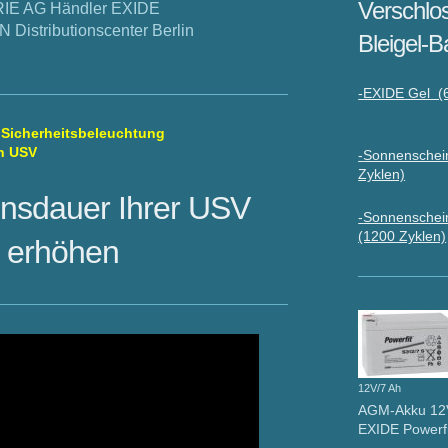
Verschlo
E AG Händler EXIDE
istributionscenter Berlin
Bleigel-B
-EXIDE Gel (
Sicherheitsbeleuchtung
n USV
-
Sonnenschein
Zyklen)
nsdauer Ihrer USV
-
Sonnenschein
(1200 Zyklen)
n erhöhen
12V/7 Ah
AGM-Akku 12
EXIDE Powerf