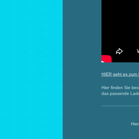
HIER geht es zum
Hier finden Sie be
das passende Lade
Hier