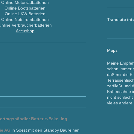
Online Motorradbatterien
Online Bootsbatterien
Online LKW Batterien
Online Notstrombatterien
Translate int
Online Verbraucherbatterien
Accushop
Maps
Meine Empfeh
schon immer 
daß mir die B
Terrassentisch
zerfließt und 
Kaffeesahne i
nicht schlecht
vieles andere
ertragshändler Batterie-Ecke, Ing.
ie AG
in Soest mit den Standby Baureihen