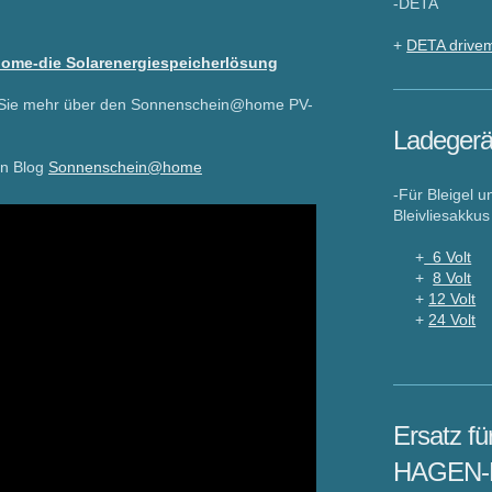
-DETA
+
DETA drivem
me-die Solarenergiespeicherlösung
n Sie mehr über den Sonnenschein@home PV-
Ladegerä
in Blog
Sonnenschein@home
-Für Bleigel u
Bleivliesakkus
+
6 Volt
+
8 Volt
+
12 Volt
+
24 Volt
Ersatz fü
HAGEN-B