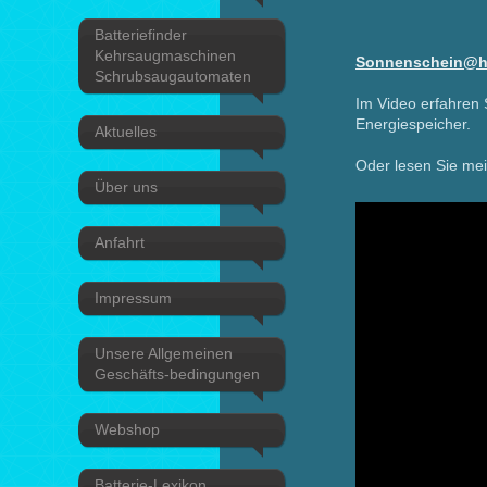
Batteriefinder
Kehrsaugmaschinen
Sonnenschein@ho
Schrubsaugautomaten
Im Video erfahre
Energiespeicher.
Aktuelles
Oder lesen Sie me
Über uns
Anfahrt
Impressum
Unsere Allgemeinen
Geschäfts-bedingungen
Webshop
Batterie-Lexikon