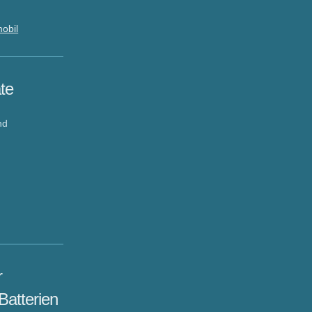
obil
te
nd
r
atterien