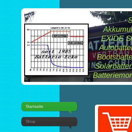
Seit 1985 Ba
Akkumulatoren Bat
EXIDE SONNENSC
Autobatterien Mot
Bootsbatterien Kleint
Solarbatteri
Batteriemonitoring
Startseite
Shop