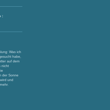
o :
lung: Was ich
gesucht habe,
utter auf dem
 nicht
die
n der Sonne
 wird und
 mehr.