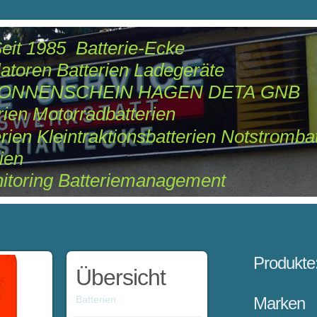
tterie-Ecke
terien Ladegeräte
HEIN HAGEN DETA GNB
orradbatterien
raktionsbatterien Notstrombatt
en
 Batteriemanagement
Produkte
Übersicht
Batterien
Marken