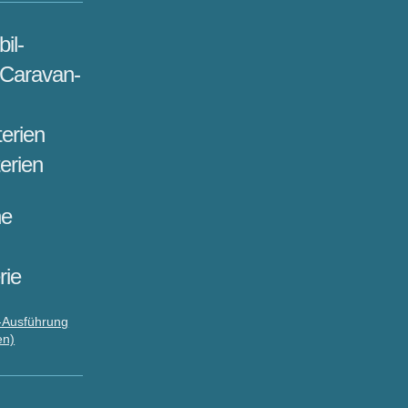
il-
 Caravan-
erien
erien
he
rie
n-Ausführung
en)