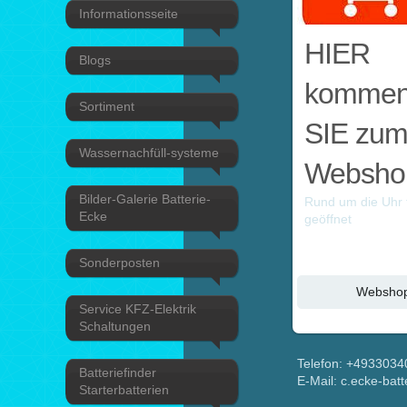
Informationsseite
HIER
Blogs
komme
Sortiment
SIE zu
Wassernachfüll-systeme
Websho
Bilder-Galerie Batterie-
Rund um die Uhr 
Ecke
geöffnet
Sonderposten
Websho
Service KFZ-Elektrik
Schaltungen
Telefon: +493303
Batteriefinder
E-Mail: c.ecke-bat
Starterbatterien