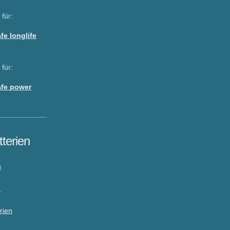
 für:
e longlife
 für:
fe power
tterien
n
n
rien