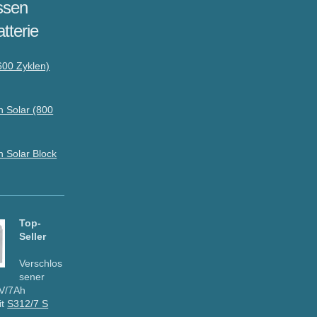
ssen
atterie
600 Zyklen)
 Solar (800
 Solar Block
Top-
Seller
Verschlos
sener
V/7Ah
it
S312/7 S