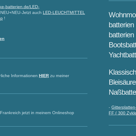
ke-batterien.de/LED-
NEU+NEU-Jetzt auch
LED-LEUCHTMITTEL
Wohnmob
op
!
batterien
batterien
fen
Bootsbatt
Yachtbatt
Klassisc
rliche Informationen
HIER
zu meiner
Bleisäure
Naßbatte
-
Gitterplatte
 jetzt in meinem Onlineshop
FF ( 300 Zykl