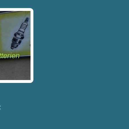
erien
: