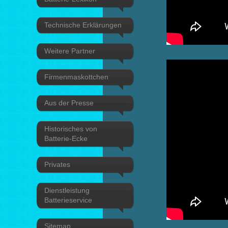
Technische Erklärungen
Weitere Partner
Firmenmaskottchen
Aus der Presse
Historisches von
Batterie-Ecke
Privates
Dienstleistung
Batterieservice
Sitemap