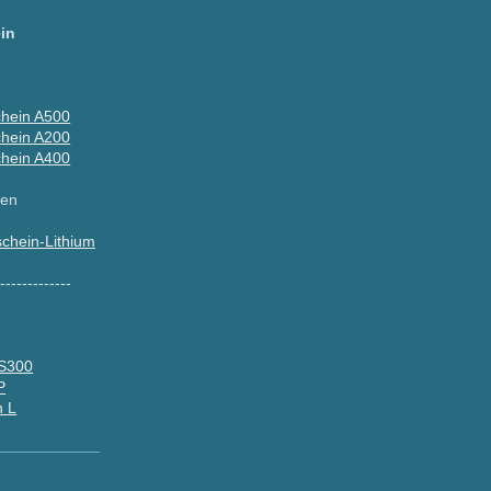
in
hein A500
hein A200
hein A400
ien
chein-Lithium
--------------
 S300
P
n L