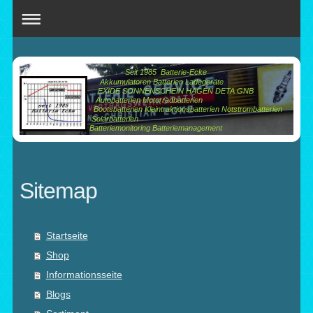
Seit 1985 Batterie-Ecke
Akkumulatoren Batterien Ladegeräte
EXIDE SONNENSCHEIN HAGEN DETA GNB
Autobatterien Motorradbatterien
Bootsbatterien Kleintraktionsbatterien Notstrombatterien
Solarbatterien
Batteriemonitoring Batteriemanagement
Sitemap
Startseite
Shop
Informationsseite
Blogs